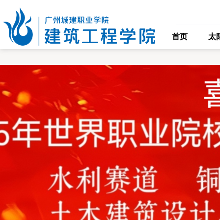
太阳
首页
太
学
机
现